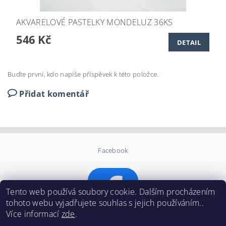
AKVARELOVÉ PASTELKY MONDELUZ 36KS
546 Kč
DETAIL
Buďte první, kdo napíše příspěvek k této položce.
Přidat komentář
Facebook
Tento web používá soubory cookie. Dalším procházením
tohoto webu vyjadřujete souhlas s jejich používáním..
Více informací
zde
.