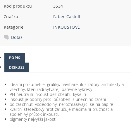
Kód produktu
3534
Značka
Faber-Castell
Kategorie
INKOUSTOVÉ
Dotaz
POPIS
DISKUZE
ideální pro umělce, grafiky, návrháře, ilustrátory, architekty a
všechny, kteří rádi vytvářejí barevné výkresy
PH neutrální inkoust bez obsahu kyselin
inkoust je odolný proti působení slunečního záření
po zaschnutí voděodolný, nerozmazávající se na papíře
kvalitní štětečkový hrot zaručuje maximální pružnost a
spolehlivý průtok inkoustu
pigmenty nejvyšší jakosti