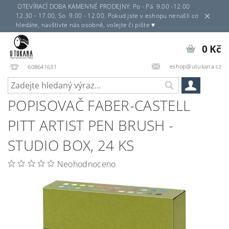
OTEVÍRACÍ DOBA KAMENNÉ PRODEJNY: Po - Pá 9.00 -12.00
12.30 - 17.00, So 9.00 - 12.00. Pokud jste v eshopu nenašli co
hledáte, navštivte nás osobně, volejte či pište ♥
0 Kč
eshop@utukana.cz
608641631
POPISOVAČ FABER-CASTELL
PITT ARTIST PEN BRUSH -
STUDIO BOX, 24 KS
Neohodnoceno