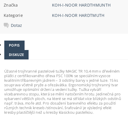
Značka
KOH-I-NOOR HARDTHMUNTH
Kategorie
KOH-I-NOOR HARDTMUTH
Dotaz
POPIS
DISKUZE
Úžasné trojhranné pastelové tužky MAGIC TR 10,4 mm v dřevěném
plášti z certifikovaného dřeva FSC 100% se speciálním vysoce
kvalitním tříbarevným jádrem – 3 odstíny barvy v jedné tuze. 15 ks
souprava včetně pryže a ořezávátka. Ergonomický trojhranný tvar
umožňuje optimální držení a vedení tužky. Tužka vytváří
vícebarevnou stopu, která se mění natočením hrotu. Jedinečná pro
vybarvení větších ploch, na které se má střídat více blízkých odstínů
např. tráva, moře atd. Pro dosažení barevného efektu za použití
různých technik kreseb /stínování, šrafování/ je výsledný efekt
kresby plastičtější než u kresby klasickou pastelkou.