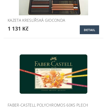
KAZETA KRESLÍŘSKÁ GIOCONDA
1 131 Kč
DETAIL
FABER-CASTELL POLYCHROMOS 60KS PLECH