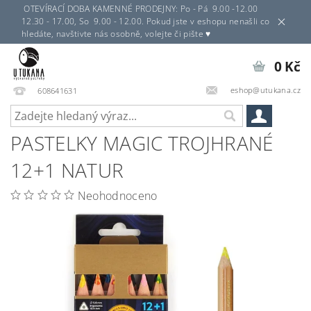
OTEVÍRACÍ DOBA KAMENNÉ PRODEJNY: Po - Pá 9.00 -12.00
12.30 - 17.00, So 9.00 - 12.00. Pokud jste v eshopu nenašli co
hledáte, navštivte nás osobně, volejte či pište ♥
0 Kč
eshop@utukana.cz
608641631
PASTELKY MAGIC TROJHRANÉ
12+1 NATUR
Neohodnoceno