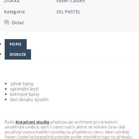
Značka
Faber-Castell
Kategorie
OIL PASTEL
Dotaz
POPIS
DISKUZE
zářivé barvy
optimální krytí
krémové barvy
bez obsahu kyselin
Řada
Kreativní studio
představuje sortiment pro kreativní
amatérské umělce, kteří v rámci svých aktivit ve volném čase rádi
používají vysoce kvalitní výrobky za přijatelnou cenu. Mezi výrobky
Faber Castell je bezpečně poznáte podle modrého loga na přebalu.