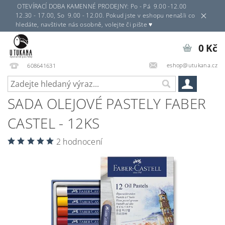
OTEVÍRACÍ DOBA KAMENNÉ PRODEJNY: Po - Pá 9.00 -12.00
12.30 - 17.00, So 9.00 - 12.00. Pokud jste v eshopu nenašli co
hledáte, navštivte nás osobně, volejte či pište ♥
0 Kč
eshop@utukana.cz
608641631
SADA OLEJOVÉ PASTELY FABER
CASTEL - 12KS
2 hodnocení