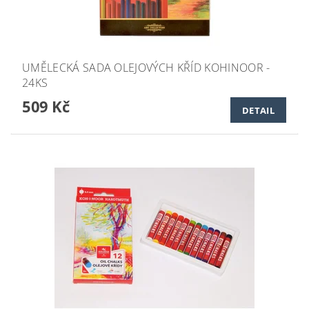
UMĚLECKÁ SADA OLEJOVÝCH KŘÍD KOHINOOR -
24KS
509 Kč
DETAIL