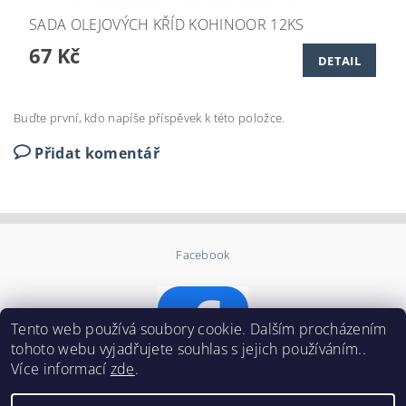
SADA OLEJOVÝCH KŘÍD KOHINOOR 12KS
67 Kč
DETAIL
Buďte první, kdo napíše příspěvek k této položce.
Přidat komentář
Facebook
Tento web používá soubory cookie. Dalším procházením
tohoto webu vyjadřujete souhlas s jejich používáním..
Více informací
zde
.