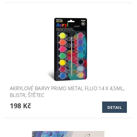
AKRYLOVÉ BARVY PRIMO METAL FLUO 14 X 4,5ML,
BLISTR, ŠTĚTEC
198 Kč
DETAIL