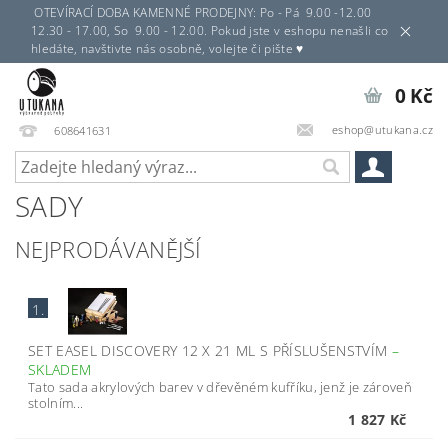
OTEVÍRACÍ DOBA KAMENNÉ PRODEJNY: Po - Pá 9.00 -12.00
12.30 - 17.00, So 9.00 - 12.00. Pokud jste v eshopu nenašli co
hledáte, navštivte nás osobně, volejte či pište ♥
0 Kč
eshop@utukana.cz
608641631
SADY
NEJPRODÁVANĚJŠÍ
1.
SET EASEL DISCOVERY 12 X 21 ML S PŘÍSLUŠENSTVÍM
–
SKLADEM
Tato sada akrylových barev v dřevěném kufříku, jenž je zároveň
stolním...
1 827 Kč