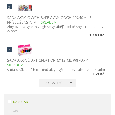
2.
SADA AKRYLOVÝCH BAREV VAN GOGH 10X40ML S
PŘÍSLUŠENSTVÍM
–
SKLADEM
Akrylové barvy Van Gogh se vyrábějí pod přísným dohledem z
vysoce...
1 143 Kč
3.
SADA AKRYLŮ ART CREATION 6X12 ML PRIMARY
–
SKLADEM
Sada 6 základních odstínů akrylových barev Talens Art Creation.
169 Kč
ZOBRAZIT VÍCE
NA SKLADĚ
AKCE