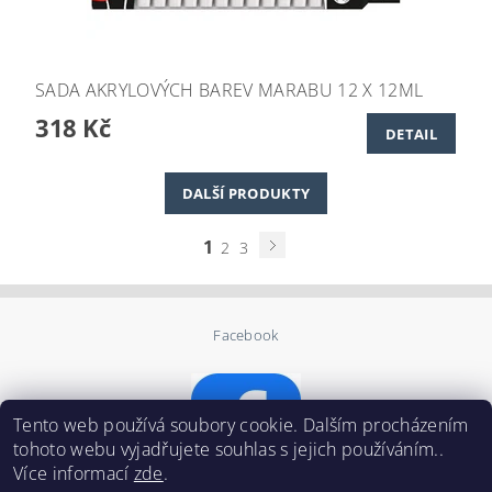
SADA AKRYLOVÝCH BAREV MARABU 12 X 12ML
318 Kč
DETAIL
DALŠÍ PRODUKTY
1
2
3
Facebook
Tento web používá soubory cookie. Dalším procházením
tohoto webu vyjadřujete souhlas s jejich používáním..
Více informací
zde
.