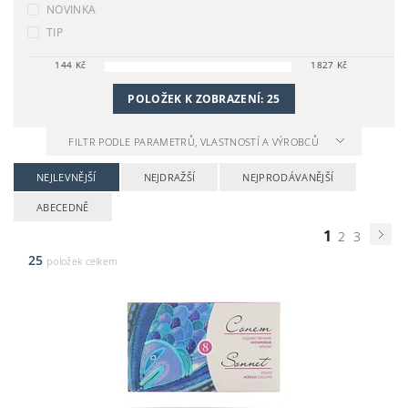
NOVINKA
TIP
144
Kč
1827
Kč
POLOŽEK K ZOBRAZENÍ:
25
FILTR PODLE PARAMETRŮ, VLASTNOSTÍ A VÝROBCŮ
NEJLEVNĚJŠÍ
NEJDRAŽŠÍ
NEJPRODÁVANĚJŠÍ
ABECEDNĚ
1
2
3
25
položek celkem