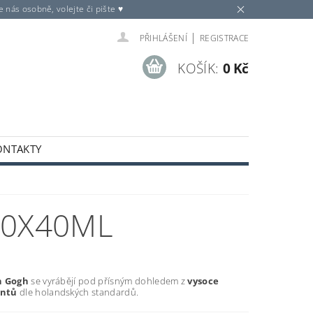
nás osobně, volejte či pište ♥
|
PŘIHLÁŠENÍ
REGISTRACE
KOŠÍK:
0 Kč
ONTAKTY
10X40ML
n Gogh
se vyrábějí pod přísným dohledem z
vysoce
entů
dle holandských standardů.