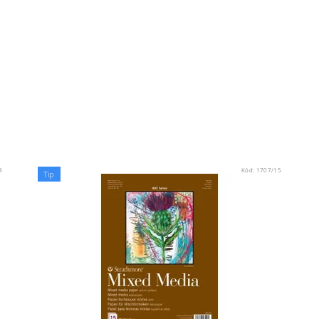
3
Kód:
1707/15
Tip