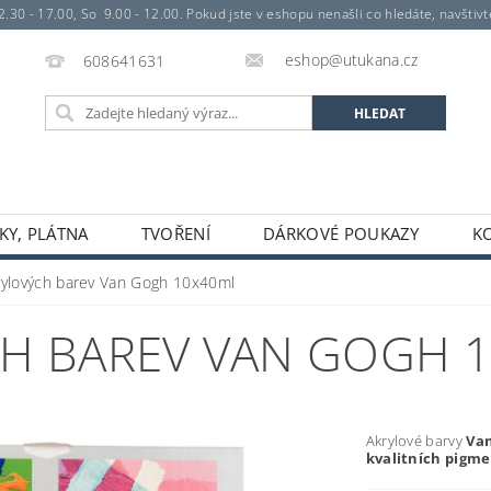
- 17.00, So 9.00 - 12.00. Pokud jste v eshopu nenašli co hledáte, navštivte 
eshop@utukana.cz
608641631
KY, PLÁTNA
TVOŘENÍ
DÁRKOVÉ POUKAZY
K
rylových barev Van Gogh 10x40ml
H BAREV VAN GOGH 
Akrylové barvy
Va
kvalitních pigm