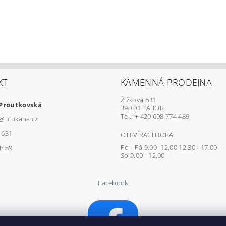
KT
KAMENNÁ PRODEJNA
Žižkova 631
 Proutkovská
390 01 TÁBOR
Tel.: + 420 608 774 489
@
utukana.cz
1631
OTEVÍRACÍ DOBA
Po - Pá 9.00 -12.00 12.30 - 17.00
4489
So 9.00 - 12.00
Facebook