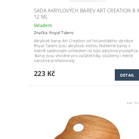
SADA AKRYLOVÝCH BAREV ART CREATION 8 
12 ML
Skladem
Značka:
Royal Talens
Akrylové barvy Art Creation od holandského výrobce
Royal Talens jsou akrylové, vodou ředitelné barvy s
matně saténovým vzhledem na bázi akrylové pryskyřice.
Barvy jsou vhodné pro začátečníky, studenty i méně
náročné profesionály.
223 Kč
DETAIL
Kód:
155