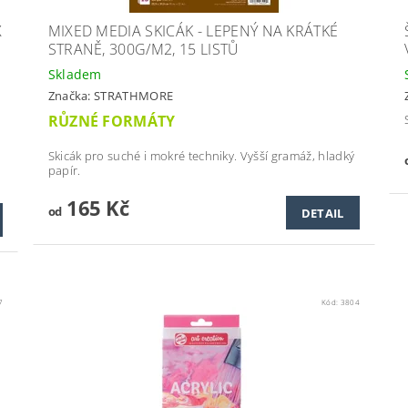
X
MIXED MEDIA SKICÁK - LEPENÝ NA KRÁTKÉ
STRANĚ, 300G/M2, 15 LISTŮ
Skladem
Značka:
STRATHMORE
RŮZNÉ FORMÁTY
Skicák pro suché i mokré techniky. Vyšší gramáž, hladký
papír.
165 Kč
od
DETAIL
7
Kód:
3804