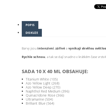
POPIS
DISKUZE
Barvy jsou
intenzivní
,
zářivé
a
vynikají skvělou světlos
Rychle schnou
, a tak se dají snadno v krátkém čase vrstvit
SADA 10 X 40 ML OBSAHUJE:
Titanium White (105)
Azo Yellow Light (268)
Azo Yellow Deep (270)
Naphthol Red Medium (396)
Quinacridone Rose (366)
Ultramarine (504)
Brilliant Blue (564)