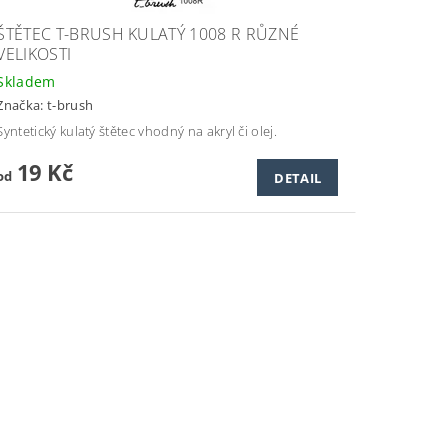
ŠTĚTEC T-BRUSH KULATÝ 1008 R RŮZNÉ
VELIKOSTI
Skladem
Značka:
t-brush
Syntetický kulatý štětec vhodný na akryl či olej.
19 Kč
od
DETAIL