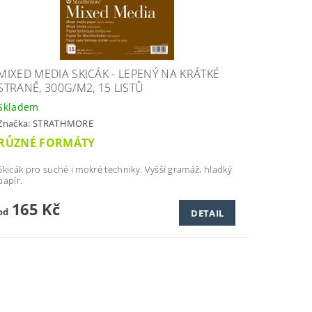
MIXED MEDIA SKICÁK - LEPENÝ NA KRÁTKÉ
STRANĚ, 300G/M2, 15 LISTŮ
Skladem
Značka:
STRATHMORE
RŮZNÉ FORMÁTY
Skicák pro suché i mokré techniky. Vyšší gramáž, hladký
papír.
165 Kč
od
DETAIL