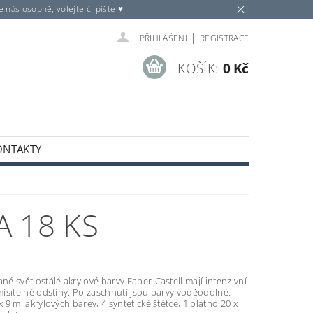
nás osobně, volejte či pište ♥
|
PŘIHLÁŠENÍ
REGISTRACE
KOŠÍK:
0 Kč
ONTAKTY
A 18 KS
é světlostálé akrylové barvy Faber-Castell mají intenzivní
ísitelné odstíny. Po zaschnutí jsou barvy voděodolné.
9 ml akrylových barev, 4 syntetické štětce, 1 plátno 20 x