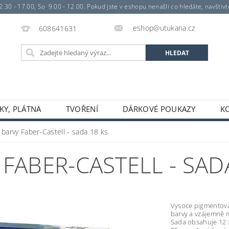
- 17.00, So 9.00 - 12.00. Pokud jste v eshopu nenašli co hledáte, navštivte 
eshop@utukana.cz
608641631
KY, PLÁTNA
TVOŘENÍ
DÁRKOVÉ POUKAZY
K
 barvy Faber-Castell - sada 18 ks
FABER-CASTELL - SAD
Vysoce pigmentovan
barvy a vzájemně m
Sada obsahuje 12 x 