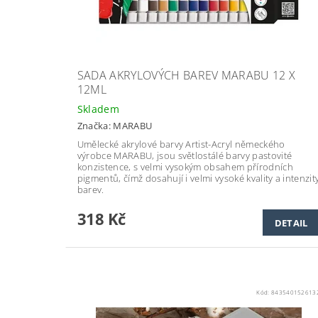
SADA AKRYLOVÝCH BAREV MARABU 12 X
12ML
Skladem
Značka:
MARABU
Umělecké akrylové barvy Artist-Acryl německého
výrobce MARABU, jsou světlostálé barvy pastovité
konzistence, s velmi vysokým obsahem přírodních
pigmentů, čímž dosahují i velmi vysoké kvality a intenzit
barev.
318 Kč
DETAIL
Kód:
843540152613