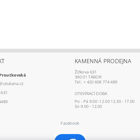
KT
KAMENNÁ PRODEJNA
Žižkova 631
 Proutkovská
390 01 TÁBOR
Tel.: + 420 608 774 489
@
utukana.cz
1631
OTEVÍRACÍ DOBA
Po - Pá 9.00 -12.00 12.30 - 17.00
4489
So 9.00 - 12.00
Facebook