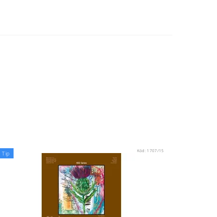
Kód:
1707/15
Tip