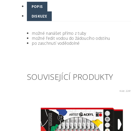
POPIS
DISKUZE
možné nanášet přímo z tuby
možné ředit vodou do žádoucího odstínu
po zaschnutí voděodolné
SOUVISEJÍCÍ PRODUKTY
Kód:
228