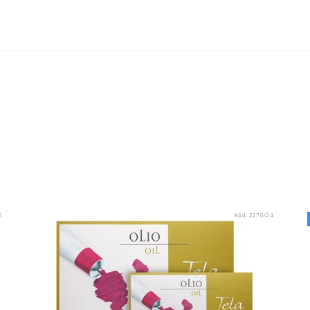
5
Kód:
2270/24