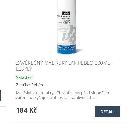
ZÁVĚREČNÝ MALÍŘSKÝ LAK PEBEO 200ML -
LESKLÝ
Skladem
Značka:
Pébéo
Malířský lak pro akryl. Chrání barvy před slunečním
zářením, zvyšuje odolnost a trvanlivost díla.
184 Kč
DETAIL