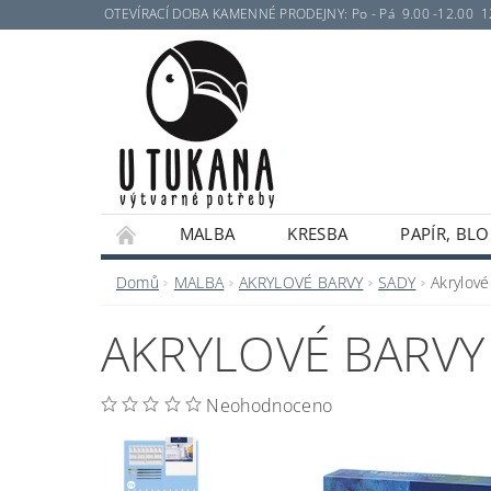
OTEVÍRACÍ DOBA KAMENNÉ PRODEJNY: Po - Pá 9.00 -12.00 12.30 
MALBA
KRESBA
PAPÍR, BLO
Domů
MALBA
AKRYLOVÉ BARVY
SADY
Akrylové
AKRYLOVÉ BARVY 
Neohodnoceno