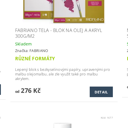
FABRIANO TELA - BLOK NA OLEJ A AKRYL
300G/M2
Skladem
Značka:
FABRIANO
RŮZNÉ FORMÁTY
Lepený blok s bezkyselinovými papíry, upravenými pro
y
malbu olejomalbu, ale zle využít také pro malbu
akrylem.
276 Kč
od
DETAIL
2
Kód:
1677