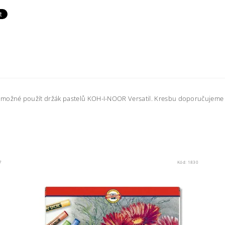
lení je možné použít držák pastelů KOH-I-NOOR Versatil. Kresbu doporučujem
7
Kód:
1830