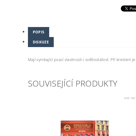
POPIS
DISKUZE
Mají vynikající psací vlastnosti i světlostálost. Při kres
SOUVISEJÍCÍ PRODUKTY
Kód:
182