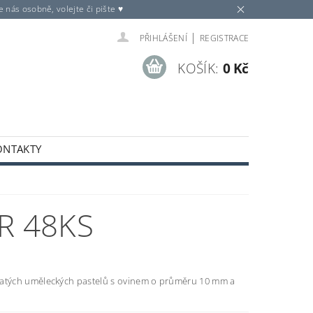
nás osobně, volejte či pište ♥
|
PŘIHLÁŠENÍ
REGISTRACE
KOŠÍK:
0 Kč
ONTAKTY
R 48KS
latých uměleckých pastelů s ovinem o průměru 10 mm a