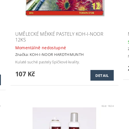
UMĚLECKÉ MĚKKÉ PASTELY KOH-I-NOOR
12KS
Momentálně nedostupné
Značka:
KOH-I-NOOR HARDTHMUNTH
Kulaté suché pastely špičkové kvality.
107 Kč
DETAIL
1
Kód:
1824