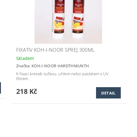
FIXATIV KOH-I-NOOR SPREJ 300ML
Skladem
Značka:
KOH-I-NOOR HARDTHMUNTH
K fixaci kreseb tužkou, uhlem nebo pastelem s UV
filtrem.
218 Kč
DETAIL