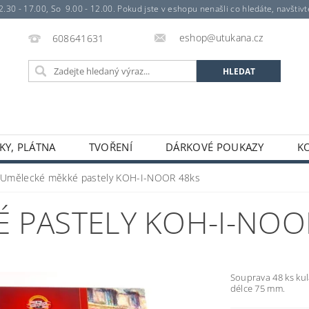
- 17.00, So 9.00 - 12.00. Pokud jste v eshopu nenašli co hledáte, navštivte 
eshop@utukana.cz
608641631
KY, PLÁTNA
TVOŘENÍ
DÁRKOVÉ POUKAZY
K
Umělecké měkké pastely KOH-I-NOOR 48ks
 PASTELY KOH-I-NOO
Souprava 48 ks ku
délce 75 mm.