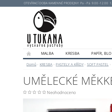
OTEVÍRACÍ DOBA KAMENNÉ PRODEJNY: Po - Pá 9.00 -12.00 12.30 
MALBA
KRESBA
PAPÍR, BLO
Domů
KRESBA
PASTELY A KŘÍDY
SOFT PASTEL
UMĚLECKÉ MĚKKÉ
Neohodnoceno