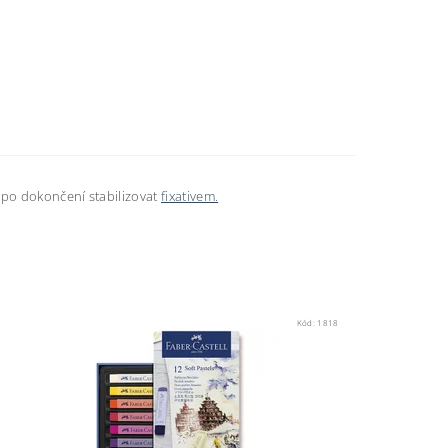
e po dokončení stabilizovat
fixativem.
Kód:
1818