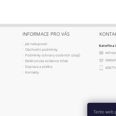
INFORMACE PRO VÁS
KONTA
Jak nakupovat
Kateřina
Obchodní podmínky
eshop
Podmínky ochrany osobních údajů
60864
Elektronická evidence tržeb
Doprava a platba
60877
Kontakty
Tento web 