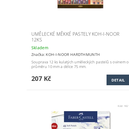
UMĚLECKÉ MĚKKÉ PASTELY KOH-I-NOOR
12KS
Skladem
Značka:
KOH-I-NOOR HARDTHMUNTH
Souprava 12 ks kulatých uměleckých pastelů s ovinem o
průměru 10 mm a délce 75 mm.
207 Kč
DETAIL
Kód:
182