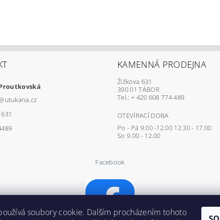
KT
KAMENNÁ PRODEJNA
Žižkova 631
 Proutkovská
390 01 TÁBOR
Tel.: + 420 608 774 489
@
utukana.cz
1631
OTEVÍRACÍ DOBA
Po - Pá 9.00 -12.00 12.30 - 17.00
4489
So 9.00 - 12.00
Facebook
používá soubory cookie. Dalším procházením tohoto
SO