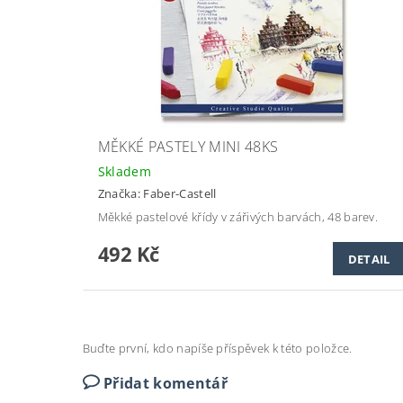
MĚKKÉ PASTELY MINI 48KS
Skladem
Značka:
Faber-Castell
Měkké pastelové křídy v zářivých barvách, 48 barev.
492 Kč
DETAIL
Buďte první, kdo napíše příspěvek k této položce.
Přidat komentář