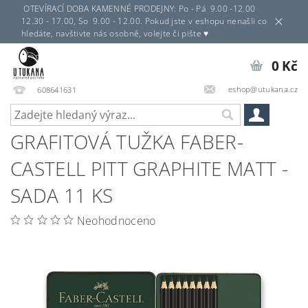
OTEVÍRACÍ DOBA KAMENNÉ PRODEJNY: Po - Pá 9.00 -12.00
12.30 - 17.00, So 9.00 - 12.00. Pokud jste v eshopu nenašli co
hledáte, navštivte nás osobně, volejte či pište ♥
0 Kč
eshop@utukana.cz
608641631
GRAFITOVÁ TUŽKA FABER-
CASTELL PITT GRAPHITE MATT -
SADA 11 KS
Neohodnoceno