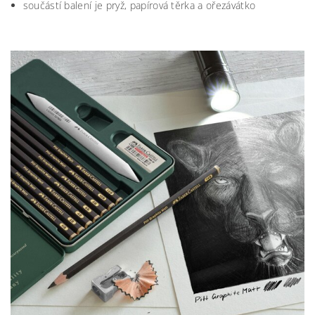
součástí balení je pryž, papírová těrka a ořezávátko