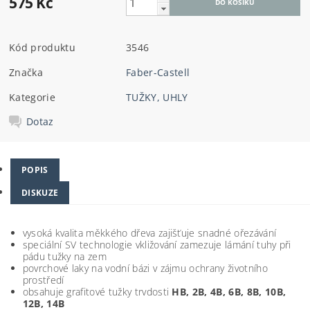
575 Kč
Kód produktu
3546
Značka
Faber-Castell
Kategorie
TUŽKY, UHLY
Dotaz
POPIS
DISKUZE
vysoká kvalita měkkého dřeva zajišťuje snadné ořezávání
speciální SV technologie vkližování zamezuje lámání tuhy při
pádu tužky na zem
povrchové laky na vodní bázi v zájmu ochrany životního
prostředí
obsahuje grafitové tužky trvdosti
HB, 2B, 4B, 6B, 8B, 10B,
12B, 14B