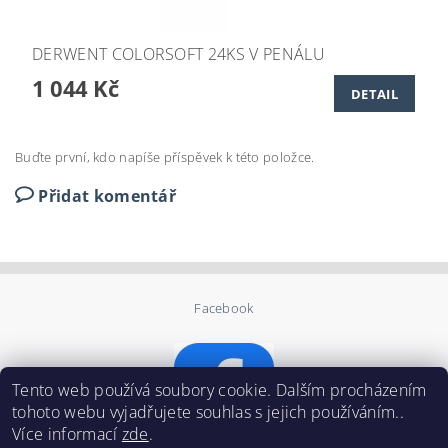
DERWENT COLORSOFT 24KS V PENÁLU
1 044 Kč
DETAIL
Buďte první, kdo napíše příspěvek k této položce.
Přidat komentář
Facebook
Tento web používá soubory cookie. Dalším procházením
tohoto webu vyjadřujete souhlas s jejich používáním..
Více informací
zde
.