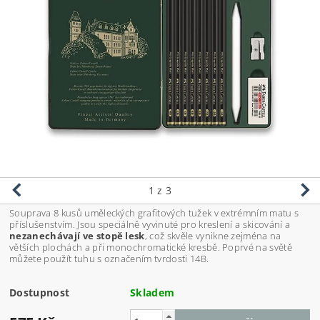
1
z 3
Souprava 8 kusů uměleckých grafitových tužek v extrémním matu s
příslušenstvím. Jsou speciálně vyvinuté pro kreslení a skicování a
nezanechávají ve stopě lesk
, což skvěle vynikne zejména na
větších plochách a při monochromatické kresbě. Poprvé na světě
můžete použít tuhu s označením tvrdosti 14B.
Dostupnost
Skladem