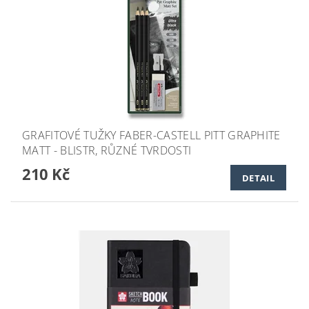
GRAFITOVÉ TUŽKY FABER-CASTELL PITT GRAPHITE
MATT - BLISTR, RŮZNÉ TVRDOSTI
210 Kč
DETAIL