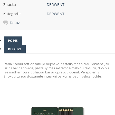
Značka
DERWENT
Kategorie
DERWENT
Dotaz
POPIS
DISKUZE
Řada Coloursoft obsahuje nejměkčí pastelky z nabídky Derwent. Jak
už název napovídá, pastelky mají extrémně měkkou texturu, díky níž
lze nádhernou a bohatou barvu opravdu ocenit. Ve spojení s
širokou tuhou dostanete intezivní barvu na papír velice rychle.