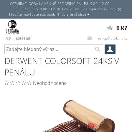
OTEVÍRACÍ DOBA KAMENNÉ PRODEJNY: Po - Pá 9.00 -12.00
12.30 - 17.00, So 9.00 - 12.00. Pokud jste v eshopu nenašli co
hledáte, navštivte nás osobně, volejte či pište ♥
0 Kč
eshop@utukana.cz
608641631
DERWENT COLORSOFT 24KS V
PENÁLU
Neohodnoceno